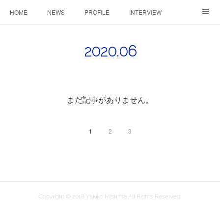
HOME
NEWS
PROFILE
INTERVIEW
CONTACT
2020
.
06
まだ記事がありません。
1
2
3
Copyright © 2018 Yukiko Mishima All Rights Reserved.