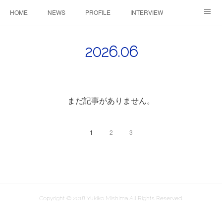
HOME
NEWS
PROFILE
INTERVIEW
CONTACT
2026
.
06
まだ記事がありません。
1
2
3
Copyright © 2018 Yukiko Mishima All Rights Reserved.