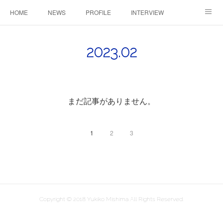
HOME
NEWS
PROFILE
INTERVIEW
CONTACT
2023
.
02
まだ記事がありません。
1
2
3
Copyright © 2018 Yukiko Mishima All Rights Reserved.