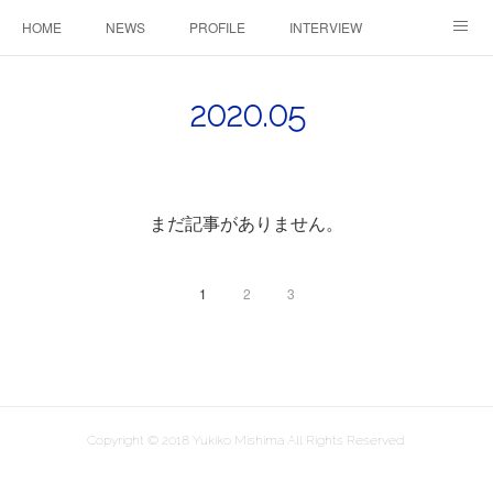
HOME
NEWS
PROFILE
INTERVIEW
CONTACT
2020
.
05
まだ記事がありません。
1
2
3
Copyright © 2018 Yukiko Mishima All Rights Reserved.