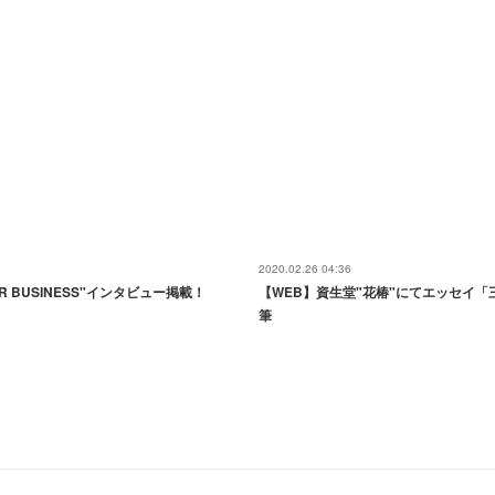
2020.02.26 04:36
BOR BUSINESS"インタビュー掲載！
【WEB】資生堂"花椿"にてエッセイ「三
筆