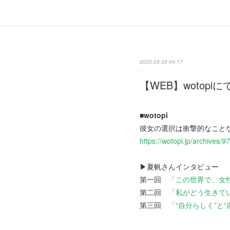
2020.03.03 04:17
【WEB】wotop
■wotopi
彼女の選択は衝撃的なこと
https://wotopi.jp/archives/
▶夏帆さんインタビュー
第一回
「この世界で、女
第二回
「私がどう生きて
第三回
「“自分らしく”と