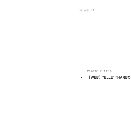
NEWS
(
117
)
2020.03.11 11:10
【WEB】"ELLE" "HAR