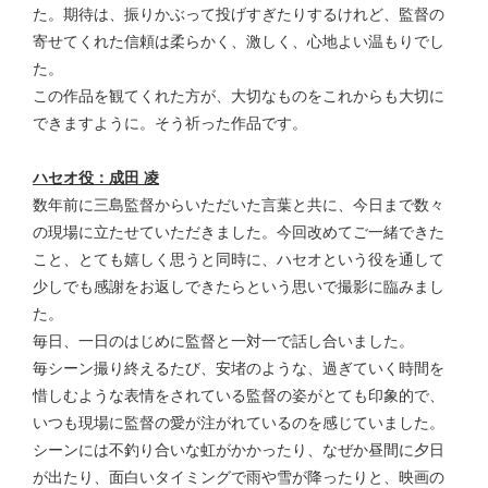
た。期待は、振りかぶって投げすぎたりするけれど、監督の
寄せてくれた信頼は柔らかく、激しく、心地よい温もりでし
た。
この作品を観てくれた方が、大切なものをこれからも大切に
できますように。そう祈った作品です。
ハセオ役：成田 凌
数年前に三島監督からいただいた言葉と共に、今日まで数々
の現場に立たせていただきました。今回改めてご一緒できた
こと、とても嬉しく思うと同時に、ハセオという役を通して
少しでも感謝をお返しできたらという思いで撮影に臨みまし
た。
毎日、一日のはじめに監督と一対一で話し合いました。
毎シーン撮り終えるたび、安堵のような、過ぎていく時間を
惜しむような表情をされている監督の姿がとても印象的で、
いつも現場に監督の愛が注がれているのを感じていました。
シーンには不釣り合いな虹がかかったり、なぜか昼間に夕日
が出たり、面白いタイミングで雨や雪が降ったりと、映画の