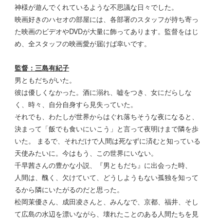
神様が遊んでくれているような不思議な日々でした。
映画好きのハセオの部屋には、各部署のスタッフが持ち寄っ
た映画のビデオやDVDが大量に飾ってあります。監督をはじ
め、全スタッフの映画愛が届けば幸いです。
監督：三島有紀子
男ともだちがいた。
彼は優しくなかった。酒に溺れ、嘘をつき、女にだらしな
く、時々、自分自身すら見失っていた。
それでも、わたしが世界からはぐれ落ちそうな夜になると、
決まって「飯でも食いにいこう」と言って夜明けまで隣を歩
いた。 まるで、それだけで人間は死なずに済むと知っている
天使みたいに。今はもう、この世界にいない。
千早茜さんの豊かな小説、『男ともだち』に出会った時、
人間は、醜く、欠けていて、どうしようもない孤独を知って
るから隣にいたがるのだと思った。
松岡茉優さん、成田凌さんと、みんなで、京都、福井、そし
て広島の水辺を漂いながら、壊れたことのある人間たちを見