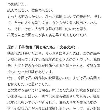
つめ続けた。
恋人ではない。友情でもない。
もっと名前のつかない、湿った感情についての映画だ。 そし
て、自分の人生を新しく描こうともがく業の映画だ。たぶ
ん、それこそが、人が生き延びる理由なのだと思う。
松岡さんと成田さんが歩く姿を早く観てもらいたい。
原作：千早 茜著『男ともだち』（文春文庫）
映画化の話をいただき、まっさきに考えたのは、この作品を
大切に思ってくれている読者のみなさんのことでした。私自
身、とても好きな小説が映像化すると知ったとき、複雑な気
持ちになった経験があります。
特に、今回は私の著作初の映画化なので、まずは私の言葉で
お伝えしたいと思いました。
この文章を書いている現在、私はまだ完成した映画を観ては
いません。とはいえ、脚本は何度も確認させてもらい、撮影
現場にも招いていただきました。映画の世界を作る現場の
方々や監督のこだわりには感動しました。そして、まだお知