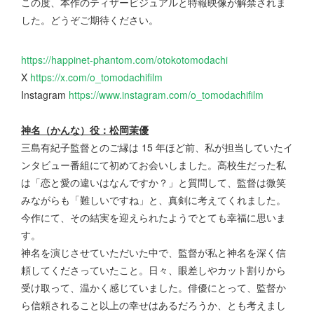
この度、本作のティザービジュアルと特報映像が解禁されま
した。どうぞご期待ください。
https://happinet-phantom.com/otokotomodachi
X
https://x.com/o_tomodachifilm
Instagram
https://www.instagram.com/o_tomodachifilm
神名（かんな）役：松岡茉優
三島有紀子監督とのご縁は 15 年ほど前、私が担当していたイ
ンタビュー番組にて初めてお会いしました。高校生だった私
は「恋と愛の違いはなんですか？」と質問して、監督は微笑
みながらも「難しいですね」と、真剣に考えてくれました。
今作にて、その結実を迎えられたようでとても幸福に思いま
す。
神名を演じさせていただいた中で、監督が私と神名を深く信
頼してくださっていたこと。日々、眼差しやカット割りから
受け取って、温かく感じていました。俳優にとって、監督か
ら信頼されること以上の幸せはあるだろうか、とも考えまし