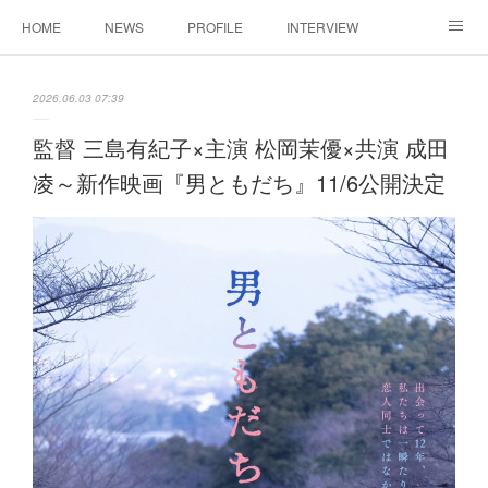
HOME
NEWS
PROFILE
INTERVIEW
CONTACT
2026.06.03 07:39
監督 三島有紀子×主演 松岡茉優×共演 成田
凌～新作映画『男ともだち』11/6公開決定