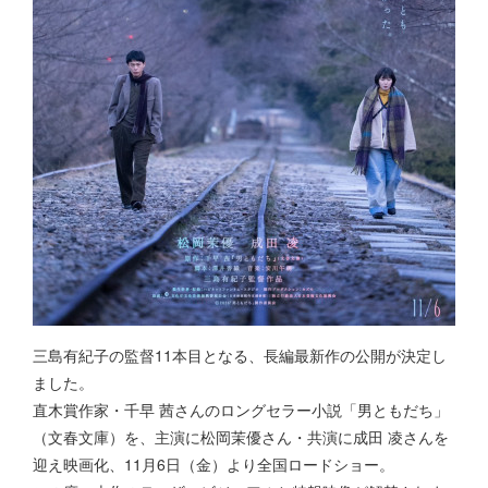
三島有紀子の監督11本目となる、長編最新作の公開が決定し
ました。
直木賞作家・千早 茜さんのロングセラー小説「男ともだち」
（文春文庫）を、主演に松岡茉優さん・共演に成田 凌さんを
迎え映画化、11月6日（金）より全国ロードショー。