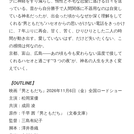
クに神経をすり減らし、惰性と不毛な恋愛に逃げる日々を送
っている。昔から自分勝手で人間関係に不器用なのは自覚し
ている神名だったが、出会った頃からなぜか深く理解をして
くれる“男ともだち”ハセオからの思いがけない電話をきっかけ
に、７年ぶりに再会。甘く、苦く、ひりひりとした二人の時
間が動き出す。愛していないはず、だけど失いたくない、こ
の感情は何なのか。
京都、富山、広島――あの頃も今も変わらない温度で接して
くれるハセオと過ごす”“3 つの夜”が、神名の人生を大きく変
えていく。
【OUTLINE】
映画『男ともだち』2026年11月6日（金）全国ロードショー
主演：松岡茉優
共演：成田 凌
原作：千早 茜『男ともだち』（文春文庫）
監督：三島有紀子
脚本：澤井香織