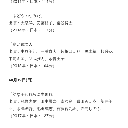
（2011年・日本・114分）
「ぶどうのなみだ」
出演：大泉洋、安藤裕子、染谷将太
（2014年・日本・117分）
「繕い裁つ人」
出演：中谷美紀、三浦貴大、片桐はいり、黒木華、杉咲花、
中尾ミエ、伊武雅刀、余貴美子
（2015年・日本・104分）
●4月19日(日)
「幼な子われらに生まれ」
出演：浅野忠信、田中麗奈、南沙良、鎌田らい樹、新井美
羽、水澤紳吾、池田成志、宮藤官九郎、寺島しのぶ
（2017年・日本・127分）