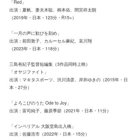
「Red」
出演：夏帆、妻夫木聡、柄本佑、間宮祥太朗
（2019年・日本・123分・R15+）
「一月の声に歓びを刻め」
出演：前田敦子、カルーセル麻紀、哀川翔
（2023年・日本・118分）
三島有紀子監督短編集（3作品同時上映）
「オヤジファイト」
出演：マキタスポーツ、渋川清彦、岸井ゆきの（2015年・日
本・27分）
「よろこびのうた Ode to Joy」
出演：富司純子、藤原季節（2021年・日本・11分）
「インペリアル 大阪堂島出入橋」
出演：佐藤浩市（2022年・日本・15分）