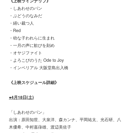
《上映ラインナップ》
・しあわせのパン
・ぶどうのなみだ
・繕い裁つ人
・Red
・幼な子われらに生まれ
・一月の声に歓びを刻め
・オヤジファイト
・よろこびのうた Ode to Joy
・インペリアル 大阪堂島出入橋
《上映スケジュール詳細》
●4月18日(土)
「しあわせのパン」
出演：原田知世、大泉洋、森カンナ、平岡祐太、光石研、八
木優希、中村嘉葎雄、渡辺美佐子