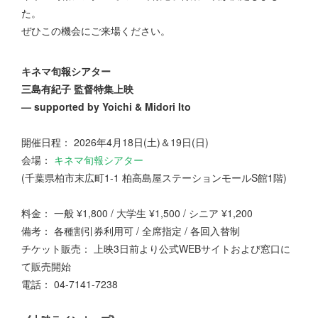
た。
ぜひこの機会にご来場ください。
キネマ旬報シアター
三島有紀子 監督特集上映
— supported by Yoichi & Midori Ito
開催日程： 2026年4月18日(土)＆19日(日)
会場：
キネマ旬報シアター
(千葉県柏市末広町1-1 柏高島屋ステーションモールS館1階)
料金： 一般 ¥1,800 / 大学生 ¥1,500 / シニア ¥1,200
備考： 各種割引券利用可 / 全席指定 / 各回入替制
チケット販売： 上映3日前より公式WEBサイトおよび窓口に
て販売開始
電話： 04-7141-7238