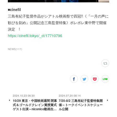
■cinefil
三島有紀子監督作品がシアトル映画祭で四冠!!《『一月の声に
歓びを刻め』公開記念三島監督特集》ポレポレ東中野で開催
決定 !
https://cinefil.tokyo/_ct/17710796
NEWS
(
117
)
2024.10.23 06:30
2024.07.20 08:14
10/29 東京・中国映画週間 閉幕
7/20-8/2 三島有紀子監督特集開
式＆ゴールドクレイン賞授賞式
催～トークイベントスケジュー
ゲスト出演～niconico動画生…
ル公開