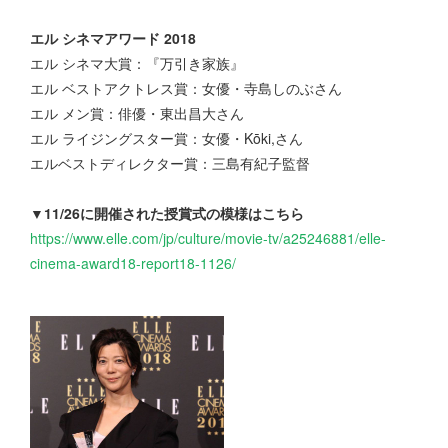
エル シネマアワード 2018
エル シネマ大賞：『万引き家族』
エル ベストアクトレス賞：女優・寺島しのぶさん
エル メン賞：俳優・東出昌大さん
エル ライジングスター賞：女優・Kōki,さん
エルベストディレクター賞：三島有紀子監督
▼11/26に開催された授賞式の模様はこちら
https://www.elle.com/jp/culture/movie-tv/a25246881/elle-
cinema-award18-report18-1126/