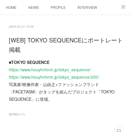
HOME
NEWS
PROFILE
INTERVIEW
CONTACT
2024.02.27 15:06
[WEB] TOKYO SEQUENCEにポートレート
掲載
■TOKYO SEQUENCE
https://www.houyhnhnm.jp/tokyo_sequence/
https://www.houyhnhnm.jp/tokyo_sequence/200/
写真家/映像作家・山由之×ファッションブランド
〈FACETASM〉がタッグを組んだプロジェクト「TOKYO
SEQUENCE」に登場。
NEWS
(
117
)