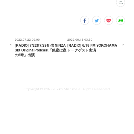
2022.07.22 09:00
2022.06.18 03:50
[RADIO] 7/22&7/29配信 GINZA
[RADIO] 6/18 FM YOKOHAMA
SIX OriginalPodcast「銀座は夜
トークゲスト出演
の6時」出演
Copyright © 2018 Yukiko Mishima All Rights Reserved.