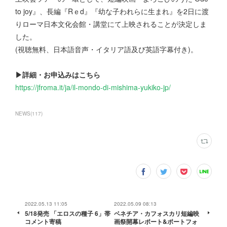
to joy』、長編『Rｅd』『幼な子われらに生まれ』を2日に渡
りローマ日本文化会館・講堂にて上映されることが決定しま
した。
(視聴無料、日本語音声・イタリア語及び英語字幕付き)。
▶詳細・お申込みはこちら
https://jfroma.it/ja/il-mondo-di-mishima-yukiko-jp/
NEWS
(
117
)
2022.05.13 11:05
2022.05.09 08:13
5/18発売 「エロスの種子 6」帯
ベネチア・カフォスカリ短編映
コメント寄稿
画祭開幕レポート&ポートフォ