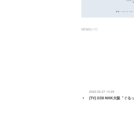
NEWS
(
117
)
2022.02.27 14:29
[TV] 2/28 NHK大阪