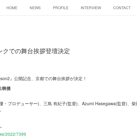
HOME
NEWS
PROFILE
INTERVIEW
CONTACT
プリンクでの舞台挨拶登壇決定
S Season2』公開記念、京都での舞台挨拶が決定！
回上映後
・プロデューサー)、三島 有紀子(監督)、Azumi Hasegawa(監督)、柴田
一
へ
news/2022/7399