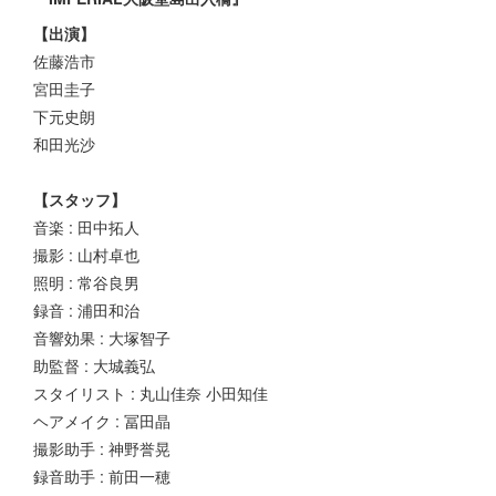
【出演】
佐藤浩市
宮田圭子
下元史朗
和田光沙
【スタッフ】
音楽 : 田中拓人
撮影 : 山村卓也
照明 : 常谷良男
録音 : 浦田和治
音響効果 : 大塚智子
助監督 : 大城義弘
スタイリスト : 丸山佳奈 小田知佳
ヘアメイク : 冨田晶
撮影助手 : 神野誉晃
録音助手 : 前田一穂