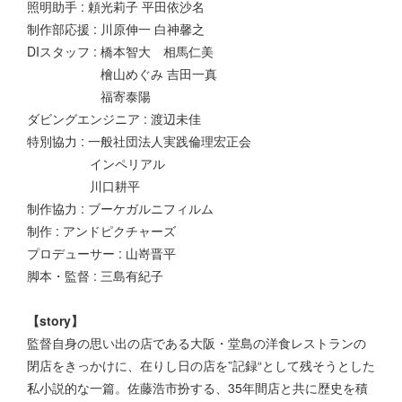
照明助手 : 頼光莉子 平田依沙名
制作部応援 : 川原伸一 白神馨之
DIスタッフ : 橋本智大 相馬仁美
檜山めぐみ 吉田一真
福寄泰陽
ダビングエンジニア : 渡辺未佳
特別協力 : 一般社団法人実践倫理宏正会
インペリアル
川口耕平
制作協力 : ブーケガルニフィルム
制作 : アンドピクチャーズ
プロデューサー : 山嵜晋平
脚本・監督 : 三島有紀子
【story】
監督自身の思い出の店である大阪・堂島の洋食レストランの
閉店をきっかけに、在りし日の店を”記録“として残そうとした
私小説的な一篇。佐藤浩市扮する、35年間店と共に歴史を積